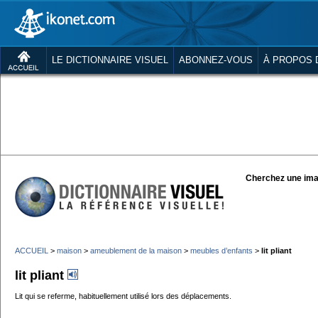
LE DICTIONNAIRE VISUEL
ABONNEZ-VOUS
À PROPOS 
Cherchez une ima
ACCUEIL
>
maison
>
ameublement de la maison
>
meubles d’enfants
>
lit pliant
lit pliant
Lit qui se referme, habituellement utilisé lors des déplacements.