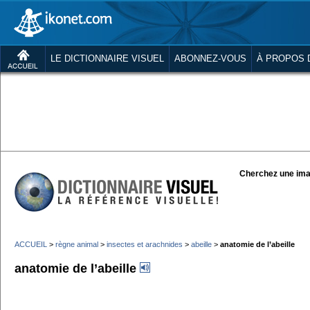
LE DICTIONNAIRE VISUEL
ABONNEZ-VOUS
À PROPOS 
Cherchez une ima
ACCUEIL
>
règne animal
>
insectes et arachnides
>
abeille
>
anatomie de l’abeille
anatomie de l’abeille