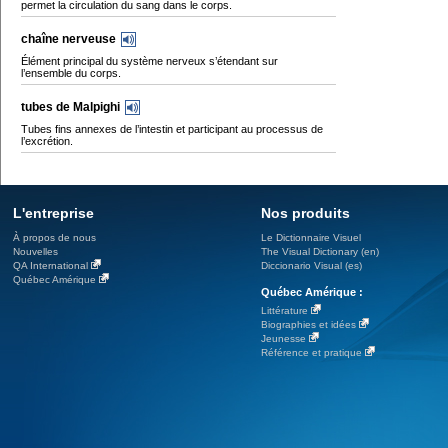
permet la circulation du sang dans le corps.
chaîne nerveuse
Élément principal du système nerveux s’étendant sur
l’ensemble du corps.
tubes de Malpighi
Tubes fins annexes de l’intestin et participant au processus de
l’excrétion.
L'entreprise
Nos produits
À propos de nous
Le Dictionnaire Visuel
Nouvelles
The Visual Dictionary (en)
QA International
Diccionario Visual (es)
Québec Amérique
Québec Amérique :
Littérature
Biographies et idées
Jeunesse
Référence et pratique