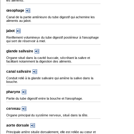
les aliments.
œsophage
Canal de la partie antérieure du tube digestif qui achemine les
aliments au jabot.
jabot
Renflement volumineux du tube digestif postérieur à l’œsophage
qui sert de réservoir à miel.
glande salivaire
Organe situé dans la cavité buccale, sécrétant la salive et
facilitant notamment la digestion des aliments.
canal salivaire
Conduit relié à la glande salivaire qui amène la salive dans la
bouche.
pharynx
Partie du tube digestif entre la bouche et l’œsophage.
cerveau
Organe principal du système nerveux, situé dans la tête.
aorte dorsale
Principale artère située dorsalement, elle est reliée au cœur et