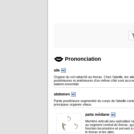
Prononciation
aile
Organe du vol rattaché au thorax. Chez l’abeille, les ail
postérieures et antérieures d’un même côté sont accro
battent ensemble.
abdomen
Partie postérieure segmentée du corps de l’abeille cont
principaux organes vitaux.
patte médiane
Membre articulé peu spécialisé r
au segment central du thorax, ay
fonction locomotrice et servant à 
le thorax et les ailes.