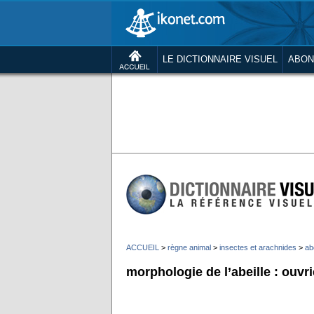
LE DICTIONNAIRE VISUEL
ABON
ACCUEIL
>
règne animal
>
insectes et arachnides
>
abe
morphologie de l’abeille : ouvr