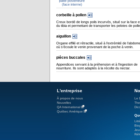
patte postérieure
(face interne)
corbeille à pollen
Creux bordé de longs poils incurvés, situé sur la face 
du tibia et permettant de transporter les pelotes de polle
aiguillon
Organe effilé et rétractile, situé à l’extrémité de l’abdom
où s’écoule le venin provenant de la poche à venin.
pièces buccales
Appendices servant à la préhension et à l’ingestion de
nourriture. Ils sont adaptés à la récolte du nectar.
L'entreprise
No
À propos de nous
Le 
Nouvelles
The
QA International
Dicc
Québec Amérique
Qué
Litt
Bio
Jeu
Réf