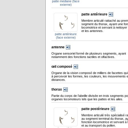
patte médiane (face
externe)
patte antérieure
Membre articulé rattaché au prem
segment du thorax, ayant une fon
locomotrice et servant à nettoyer
et les antennes.
patte antérieure
(face externe)
antenne
Organe sensoriel formé de plusieurs segments, ayant
notamment des fonctions tactiles et olfactives.
œil composé
Organe de la vision composé de milliers de facettes qu
à percevoir les formes, les couleurs, les mouvements e
distances.
thorax
Partie du corps de l’abeille divisée en trois segments po
organes locomoteurs tels que les pattes et les ailes.
patte postérieure
Membre articulé très spécialisé r
au segment terminal du thorax, a
fonction locomotrice et servant à 
et au transport du pollen.