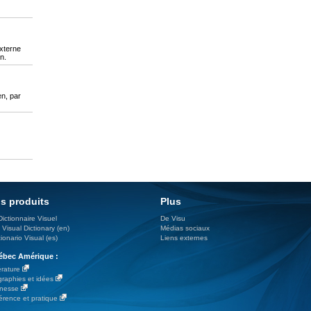
externe
n.
en, par
s produits
Plus
Dictionnaire Visuel
De Visu
 Visual Dictionary (en)
Médias sociaux
ionario Visual (es)
Liens externes
bec Amérique :
érature
graphies et idées
nesse
érence et pratique