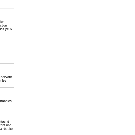
ier
ction
 les yeux
i servent
t les
rtant les
attaché
yant une
la récolte