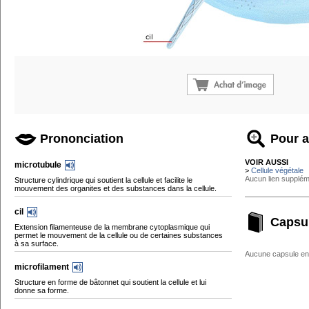
Prononciation
Pour a
VOIR AUSSI
microtubule
>
Cellule végétale
Aucun lien supplém
Structure cylindrique qui soutient la cellule et facilite le
mouvement des organites et des substances dans la cellule.
cil
Capsu
Extension filamenteuse de la membrane cytoplasmique qui
permet le mouvement de la cellule ou de certaines substances
à sa surface.
Aucune capsule enc
microfilament
Structure en forme de bâtonnet qui soutient la cellule et lui
donne sa forme.