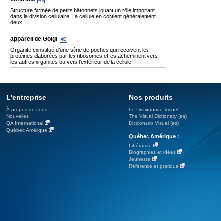
Structure formée de petits bâtonnets jouant un rôle important
dans la division cellulaire. La cellule en contient généralement
deux.
appareil de Golgi
Organite constitué d’une série de poches qui reçoivent les
protéines élaborées par les ribosomes et les acheminent vers
les autres organites ou vers l’extérieur de la cellule.
L'entreprise
Nos produits
À propos de nous
Le Dictionnaire Visuel
Nouvelles
The Visual Dictionary (en)
QA International
Diccionario Visual (es)
Québec Amérique
Québec Amérique :
Littérature
Biographies et idées
Jeunesse
Référence et pratique