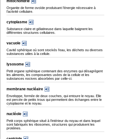
mitochondrie
Organite de forme ovoïde produisant l’énergie nécessaire à
l’activité cellulaire.
cytoplasme
Substance claire et gélatineuse dans laquelle baignent les
différentes structures cellulaires.
vacuole
Cavité sphérique où sont stockés l’eau, les déchets ou diverses
substances utiles à la cellule.
lysosome
Petit organe sphérique contenant des enzymes qui désagrègent
les aliments, les composantes usées de la cellule et les
substances nocives absorbées par celle-ci.
membrane nucléaire
Enveloppe, formée de deux couches, qui entoure le noyau. Elle
est percée de petits trous qui permettent des échanges entre le
cytoplasme et le noyau.
nucléole
Petit corps sphérique situé à l’intérieur du noyau et dans lequel
sont fabriqués les ribosomes, structures qui produisent les
protéines.
centriole