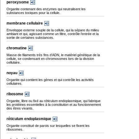
peroxysome
Organite contenant des enzymes qui neutralisent les
substances toxiques pour la cellule.
membrane cellulaire
Enveloppe externe souple de la cellule, qui la sépare du milieu
ambiant et qui, agissant comme un filtre, contrôle l’entrée et la
sortie de certaines substances.
chromatine
Masse de filaments très fins d’ADN, le matériel génétique de la
cellule, se condensant en chromosomes lors de la division
cellulaire.
noyau
Organite qui contient les gènes et qui contrôle les activités
cellulaires.
ribosome
Organite, libre ou fixé au réticulum endoplasmique, qui fabrique
les protéines essentielles à la constitution et au fonctionnement
des êtres vivants.
réticulum endoplasmique
Organite constitué de parois sur lesquelles se fixent les
ribosomes.