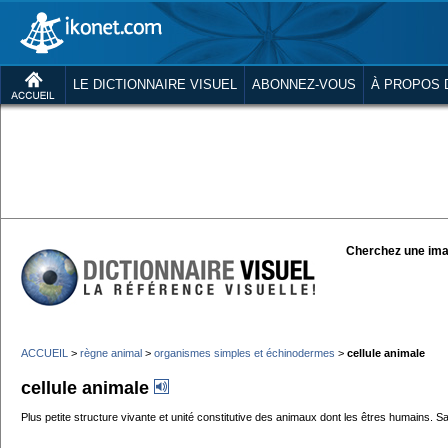
LE DICTIONNAIRE VISUEL
ABONNEZ-VOUS
À PROPOS 
Cherchez une ima
ACCUEIL
>
règne animal
>
organismes simples et échinodermes
>
cellule animale
cellule animale
Plus petite structure vivante et unité constitutive des animaux dont les êtres humains. Sa t