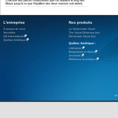
Chacune des pièces coulissantes que l’on déplace le long des
fléaux jusqu’à ce que l’équilibre des deux masses soit atteint.
L'entreprise
Nos produits
À propos de nous
Le Dictionnaire Visuel
Nouvelles
The Visual Dictionary (en)
QA International
Diccionario Visual (es)
Québec Amérique
Québec Amérique :
Littérature
Biographies et idées
Jeunesse
Référence et pratique
© 