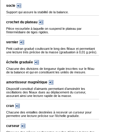
socle
Support qui assure la stabilité de la balance.
crochet du plateau
Pièce recourbée à laquelle on suspend le plateau par
l’intermédiaire de tiges rigides.
vernier
Petit cadran gradué coulissant le long des fléaux et permettant
une lecture très précise de la masse (graduation à 0,01 g près).
échelle graduée
Chacune des divisions de longueur égale inscrites sur le fléau
de la balance et qui en constituent les unités de mesure.
amortisseur magnétique
Dispositif constitué d’aimants permettant d’amoindrir les
oscillations des fléaux dues au déplacement du curseur,
assurant ainsi une lecture rapide de la masse.
cran
Chacune des entailles destinées à recevoir un curseur pour
permettre une lecture précise sur l’échelle graduée.
curseur