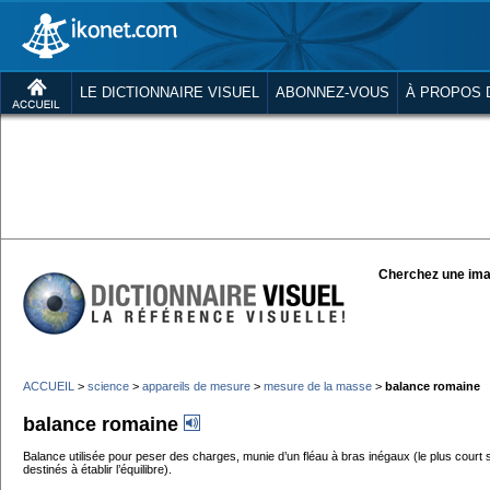
LE DICTIONNAIRE VISUEL
ABONNEZ-VOUS
À PROPOS 
Cherchez une ima
ACCUEIL
>
science
>
appareils de mesure
>
mesure de la masse
>
balance romaine
balance romaine
Balance utilisée pour peser des charges, munie d’un fléau à bras inégaux (le plus court so
destinés à établir l’équilibre).