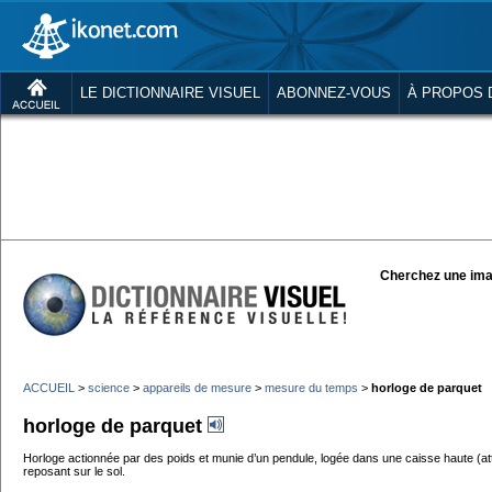
LE DICTIONNAIRE VISUEL
ABONNEZ-VOUS
À PROPOS 
Cherchez une ima
ACCUEIL
>
science
>
appareils de mesure
>
mesure du temps
>
horloge de parquet
horloge de parquet
Horloge actionnée par des poids et munie d’un pendule, logée dans une caisse haute (att
reposant sur le sol.