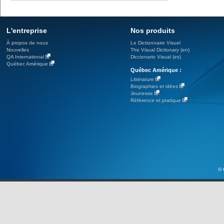
L'entreprise
Nos produits
À propos de nous
Le Dictionnaire Visuel
Nouvelles
The Visual Dictionary (en)
QA International
Diccionario Visual (es)
Québec Amérique
Québec Amérique :
Littérature
Biographies et idées
Jeunesse
Référence et pratique
© 