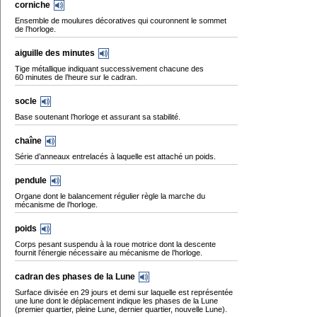
corniche
Ensemble de moulures décoratives qui couronnent le sommet
de l’horloge.
aiguille des minutes
Tige métallique indiquant successivement chacune des
60 minutes de l’heure sur le cadran.
socle
Base soutenant l’horloge et assurant sa stabilité.
chaîne
Série d’anneaux entrelacés à laquelle est attaché un poids.
pendule
Organe dont le balancement régulier règle la marche du
mécanisme de l’horloge.
poids
Corps pesant suspendu à la roue motrice dont la descente
fournit l’énergie nécessaire au mécanisme de l’horloge.
cadran des phases de la Lune
Surface divisée en 29 jours et demi sur laquelle est représentée
une lune dont le déplacement indique les phases de la Lune
(premier quartier, pleine Lune, dernier quartier, nouvelle Lune).