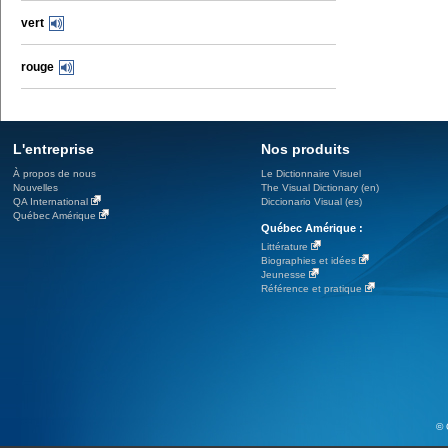
vert
rouge
L'entreprise
Nos produits
À propos de nous
Le Dictionnaire Visuel
Nouvelles
The Visual Dictionary (en)
QA International
Diccionario Visual (es)
Québec Amérique
Québec Amérique :
Littérature
Biographies et idées
Jeunesse
Référence et pratique
© 