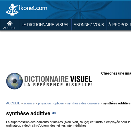
LE DICTIONNAIRE VISUEL
ABONNEZ-VOUS
À PROPOS 
Cherchez une ima
ACCUEIL
>
science
>
physique : optique
>
synthèse des couleurs
>
synthèse additive
synthèse additive
La superposition des couleurs primaires (bleu, vert, rouge) est surtout employée pour le t
ordinateur, vidéo) afin d’obtenir des teintes intermédiaires.