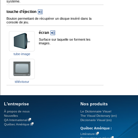
système.
touche d’éjection
Bouton permettant de récupérer un disque inséré dans la
console de jeu.
écran
Surface sur laquelle se forment les
images.
tube-image
téléviseur
L'entreprise
Nos produits
À propos de nous
Le Dictionnaire Visuel
Nouvelles
The Visual Dictionary (en)
QA International
Diccionario Visual (es)
Québec Amérique
Québec Amérique :
Littérature