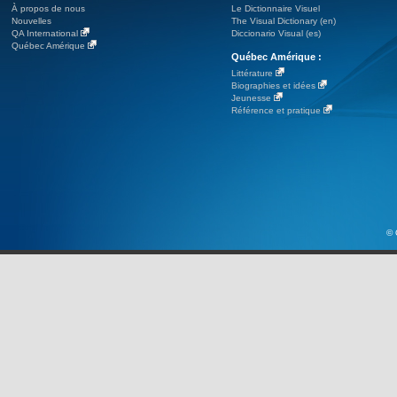
À propos de nous
Le Dictionnaire Visuel
Nouvelles
The Visual Dictionary (en)
QA International
Diccionario Visual (es)
Québec Amérique
Québec Amérique :
Littérature
Biographies et idées
Jeunesse
Référence et pratique
© 