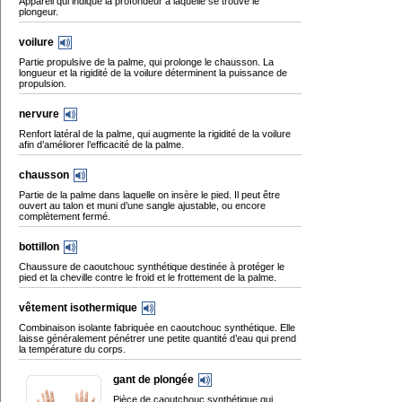
Appareil qui indique la profondeur à laquelle se trouve le
plongeur.
voilure
Partie propulsive de la palme, qui prolonge le chausson. La
longueur et la rigidité de la voilure déterminent la puissance de
propulsion.
nervure
Renfort latéral de la palme, qui augmente la rigidité de la voilure
afin d’améliorer l’efficacité de la palme.
chausson
Partie de la palme dans laquelle on insère le pied. Il peut être
ouvert au talon et muni d’une sangle ajustable, ou encore
complètement fermé.
bottillon
Chaussure de caoutchouc synthétique destinée à protéger le
pied et la cheville contre le froid et le frottement de la palme.
vêtement isothermique
Combinaison isolante fabriquée en caoutchouc synthétique. Elle
laisse généralement pénétrer une petite quantité d’eau qui prend
la température du corps.
gant de plongée
Pièce de caoutchouc synthétique qui