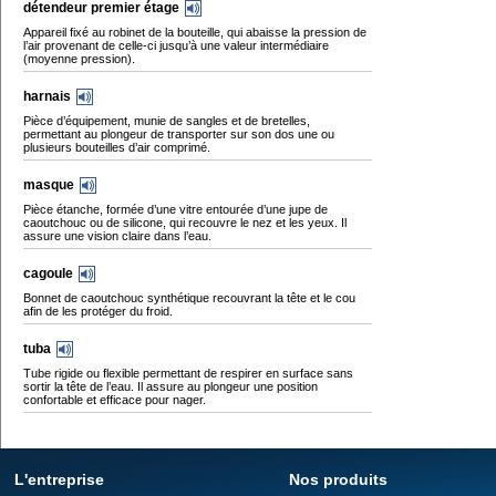
détendeur premier étage
Appareil fixé au robinet de la bouteille, qui abaisse la pression de
l’air provenant de celle-ci jusqu’à une valeur intermédiaire
(moyenne pression).
harnais
Pièce d’équipement, munie de sangles et de bretelles,
permettant au plongeur de transporter sur son dos une ou
plusieurs bouteilles d’air comprimé.
masque
Pièce étanche, formée d’une vitre entourée d’une jupe de
caoutchouc ou de silicone, qui recouvre le nez et les yeux. Il
assure une vision claire dans l’eau.
cagoule
Bonnet de caoutchouc synthétique recouvrant la tête et le cou
afin de les protéger du froid.
tuba
Tube rigide ou flexible permettant de respirer en surface sans
sortir la tête de l’eau. Il assure au plongeur une position
confortable et efficace pour nager.
L'entreprise
Nos produits