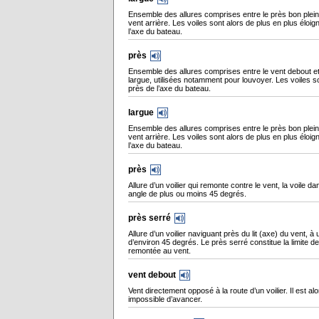
Ensemble des allures comprises entre le près bon plein 
vent arrière. Les voiles sont alors de plus en plus éloi
l’axe du bateau.
près
Ensemble des allures comprises entre le vent debout et 
largue, utilisées notamment pour louvoyer. Les voiles s
près de l’axe du bateau.
largue
Ensemble des allures comprises entre le près bon plein 
vent arrière. Les voiles sont alors de plus en plus éloi
l’axe du bateau.
près
Allure d’un voilier qui remonte contre le vent, la voile d
angle de plus ou moins 45 degrés.
près serré
Allure d’un voilier naviguant près du lit (axe) du vent, à
d’environ 45 degrés. Le près serré constitue la limite de
remontée au vent.
vent debout
Vent directement opposé à la route d’un voilier. Il est alo
impossible d’avancer.