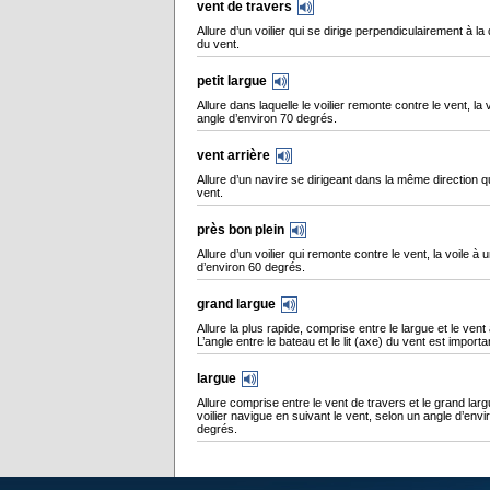
vent de travers
Allure d’un voilier qui se dirige perpendiculairement à la 
du vent.
petit largue
Allure dans laquelle le voilier remonte contre le vent, la 
angle d’environ 70 degrés.
vent arrière
Allure d’un navire se dirigeant dans la même direction q
vent.
près bon plein
Allure d’un voilier qui remonte contre le vent, la voile à 
d’environ 60 degrés.
grand largue
Allure la plus rapide, comprise entre le largue et le vent 
L’angle entre le bateau et le lit (axe) du vent est importa
largue
Allure comprise entre le vent de travers et le grand larg
voilier navigue en suivant le vent, selon un angle d’env
degrés.