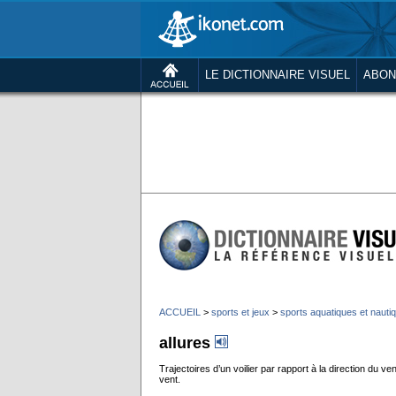
LE DICTIONNAIRE VISUEL
ABON
ACCUEIL
>
sports et jeux
>
sports aquatiques et nauti
allures
Trajectoires d’un voilier par rapport à la direction du ve
vent.