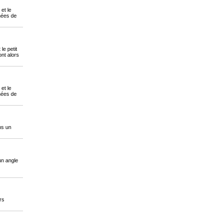
et le
gnées de
le petit
ont alors
et le
gnées de
ans un
 un angle
rs