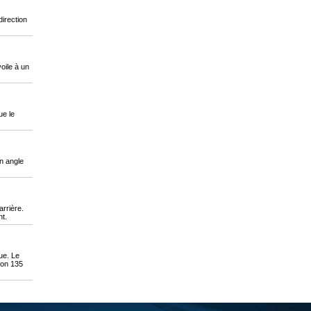
direction
voile à un
ue le
un angle
arrière.
nt.
ue. Le
iron 135