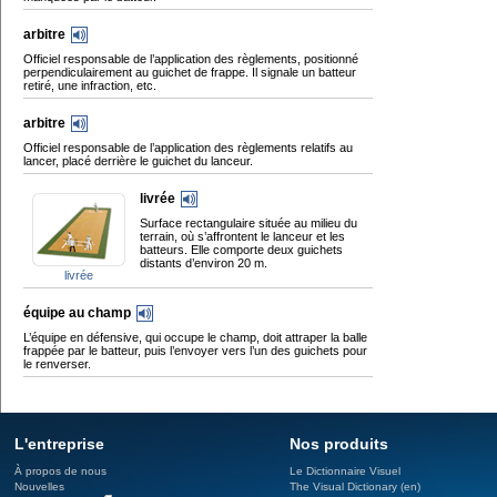
arbitre
Officiel responsable de l’application des règlements, positionné
perpendiculairement au guichet de frappe. Il signale un batteur
retiré, une infraction, etc.
arbitre
Officiel responsable de l’application des règlements relatifs au
lancer, placé derrière le guichet du lanceur.
livrée
Surface rectangulaire située au milieu du
terrain, où s’affrontent le lanceur et les
batteurs. Elle comporte deux guichets
distants d’environ 20 m.
livrée
équipe au champ
L’équipe en défensive, qui occupe le champ, doit attraper la balle
frappée par le batteur, puis l’envoyer vers l’un des guichets pour
le renverser.
L'entreprise
Nos produits
À propos de nous
Le Dictionnaire Visuel
Nouvelles
The Visual Dictionary (en)