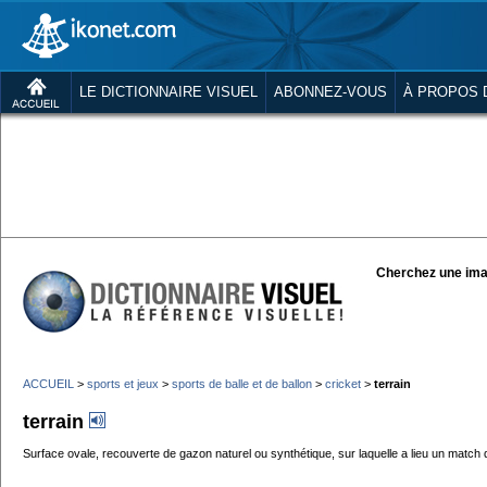
LE DICTIONNAIRE VISUEL
ABONNEZ-VOUS
À PROPOS 
Cherchez une ima
ACCUEIL
>
sports et jeux
>
sports de balle et de ballon
>
cricket
>
terrain
terrain
Surface ovale, recouverte de gazon naturel ou synthétique, sur laquelle a lieu un match de