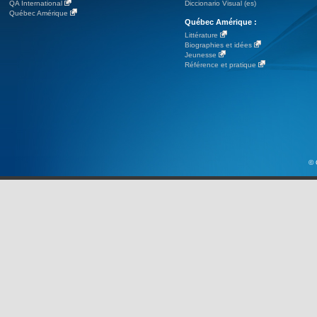
QA International
Diccionario Visual (es)
Québec Amérique
Québec Amérique :
Littérature
Biographies et idées
Jeunesse
Référence et pratique
© 