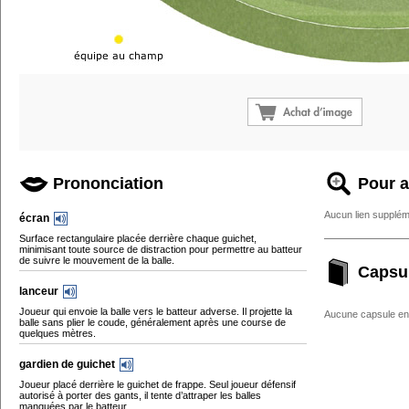
Prononciation
Pour a
Aucun lien supplém
écran
Surface rectangulaire placée derrière chaque guichet,
minimisant toute source de distraction pour permettre au batteur
de suivre le mouvement de la balle.
Capsu
lanceur
Joueur qui envoie la balle vers le batteur adverse. Il projette la
Aucune capsule enc
balle sans plier le coude, généralement après une course de
quelques mètres.
gardien de guichet
Joueur placé derrière le guichet de frappe. Seul joueur défensif
autorisé à porter des gants, il tente d’attraper les balles
manquées par le batteur.