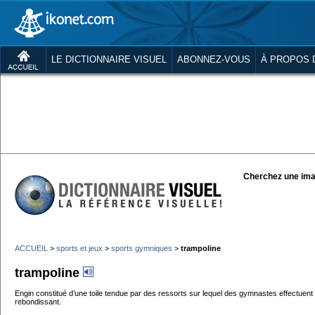
LE DICTIONNAIRE VISUEL
ABONNEZ-VOUS
À PROPOS 
Cherchez une ima
ACCUEIL
>
sports et jeux
>
sports gymniques
>
trampoline
trampoline
Engin constitué d’une toile tendue par des ressorts sur lequel des gymnastes effectuent
rebondissant.