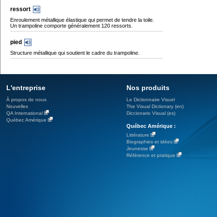
ressort
Enroulement métallique élastique qui permet de tendre la toile.
Un trampoline comporte généralement 120 ressorts.
pied
Structure métallique qui soutient le cadre du trampoline.
L'entreprise
Nos produits
À propos de nous
Le Dictionnaire Visuel
Nouvelles
The Visual Dictionary (en)
QA International
Diccionario Visual (es)
Québec Amérique
Québec Amérique :
Littérature
Biographies et idées
Jeunesse
Référence et pratique