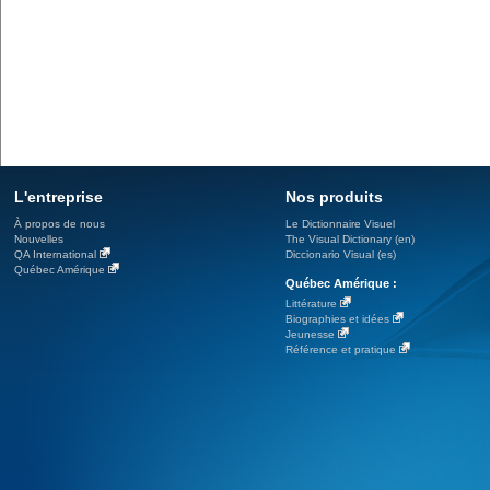
L'entreprise
Nos produits
À propos de nous
Le Dictionnaire Visuel
Nouvelles
The Visual Dictionary (en)
QA International
Diccionario Visual (es)
Québec Amérique
Québec Amérique :
Littérature
Biographies et idées
Jeunesse
Référence et pratique