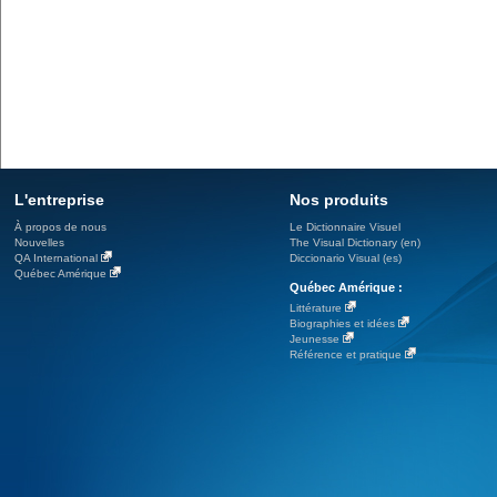
L'entreprise
Nos produits
À propos de nous
Le Dictionnaire Visuel
Nouvelles
The Visual Dictionary (en)
QA International
Diccionario Visual (es)
Québec Amérique
Québec Amérique :
Littérature
Biographies et idées
Jeunesse
Référence et pratique