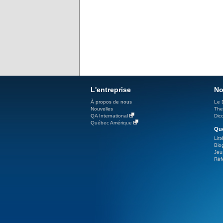
L'entreprise
No
À propos de nous
Le 
Nouvelles
The
QA International
Dicc
Québec Amérique
Qué
Litt
Bio
Jeu
Réf