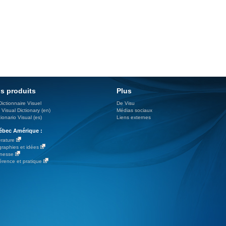
s produits
Plus
Dictionnaire Visuel
De Visu
 Visual Dictionary (en)
Médias sociaux
ionario Visual (es)
Liens externes
bec Amérique :
érature
graphies et idées
nesse
érence et pratique