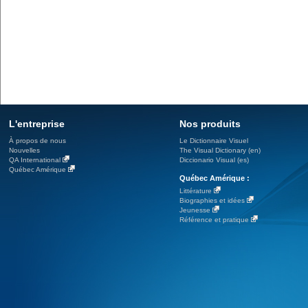
L'entreprise
Nos produits
À propos de nous
Le Dictionnaire Visuel
Nouvelles
The Visual Dictionary (en)
QA International
Diccionario Visual (es)
Québec Amérique
Québec Amérique :
Littérature
Biographies et idées
Jeunesse
Référence et pratique