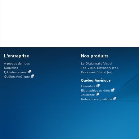
L'entreprise
Nos produits
À propos de nous
Le Dictionnaire Visuel
Nouvelles
The Visual Dictionary (en)
QA International
Diccionario Visual (es)
Québec Amérique
Québec Amérique :
Littérature
Biographies et idées
Jeunesse
Référence et pratique