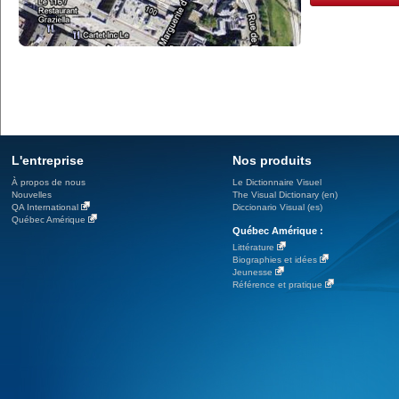
L'entreprise
Nos produits
À propos de nous
Le Dictionnaire Visuel
Nouvelles
The Visual Dictionary (en)
QA International
Diccionario Visual (es)
Québec Amérique
Québec Amérique :
Littérature
Biographies et idées
Jeunesse
Référence et pratique