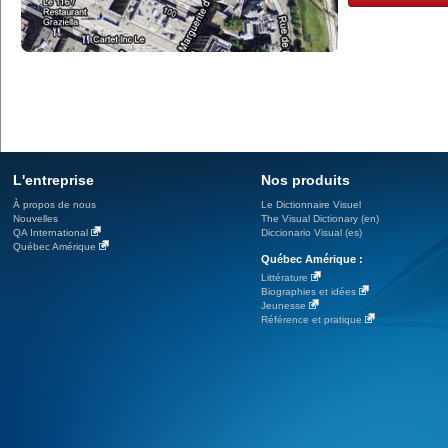
L'entreprise
Nos produits
À propos de nous
Le Dictionnaire Visuel
Nouvelles
The Visual Dictionary (en)
QA International
Diccionario Visual (es)
Québec Amérique
Québec Amérique :
Littérature
Biographies et idées
Jeunesse
Référence et pratique