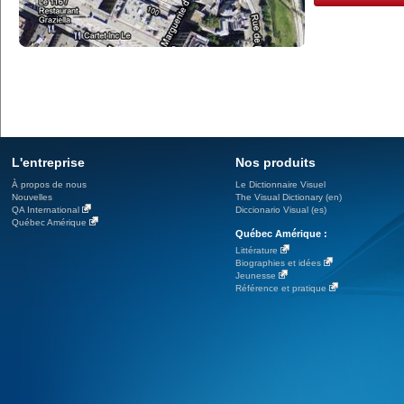
L'entreprise
Nos produits
À propos de nous
Le Dictionnaire Visuel
Nouvelles
The Visual Dictionary (en)
QA International
Diccionario Visual (es)
Québec Amérique
Québec Amérique :
Littérature
Biographies et idées
Jeunesse
Référence et pratique