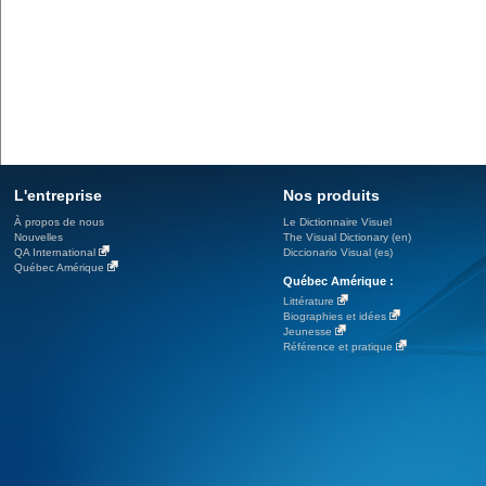
L'entreprise
Nos produits
À propos de nous
Le Dictionnaire Visuel
Nouvelles
The Visual Dictionary (en)
QA International
Diccionario Visual (es)
Québec Amérique
Québec Amérique :
Littérature
Biographies et idées
Jeunesse
Référence et pratique