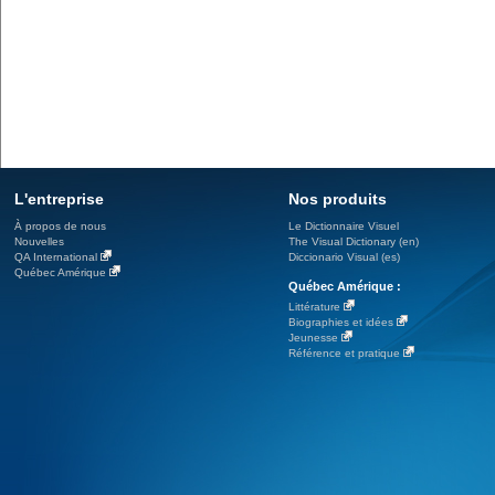
L'entreprise
Nos produits
À propos de nous
Le Dictionnaire Visuel
Nouvelles
The Visual Dictionary (en)
QA International
Diccionario Visual (es)
Québec Amérique
Québec Amérique :
Littérature
Biographies et idées
Jeunesse
Référence et pratique