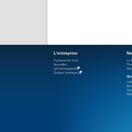
L'entreprise
No
À propos de nous
Le 
Nouvelles
The
QA International
Dicc
Québec Amérique
Qué
Litt
Bio
Jeu
Réf