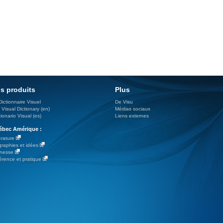
s produits
Plus
Dictionnaire Visuel
De Visu
 Visual Dictionary (en)
Médias sociaux
ionario Visual (es)
Liens externes
bec Amérique :
érature
graphies et idées
nesse
érence et pratique