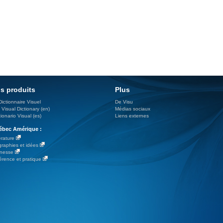
s produits
Plus
Dictionnaire Visuel
De Visu
 Visual Dictionary (en)
Médias sociaux
ionario Visual (es)
Liens externes
bec Amérique :
érature
graphies et idées
nesse
érence et pratique