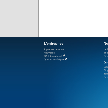
L'entreprise
No
À propos de nous
Le 
Nouvelles
The
QA International
Dicc
Québec Amérique
Qué
Litt
Bio
Jeu
Réf