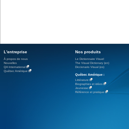
L'entreprise
Nos produits
À propos de nous
Le Dictionnaire Visuel
Nouvelles
The Visual Dictionary (en)
QA International
Diccionario Visual (es)
Québec Amérique
Québec Amérique :
Littérature
Biographies et idées
Jeunesse
Référence et pratique