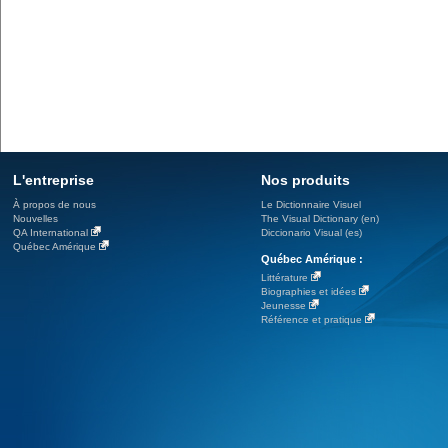
L'entreprise
Nos produits
À propos de nous
Le Dictionnaire Visuel
Nouvelles
The Visual Dictionary (en)
QA International
Diccionario Visual (es)
Québec Amérique
Québec Amérique :
Littérature
Biographies et idées
Jeunesse
Référence et pratique