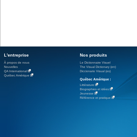
L'entreprise
Nos produits
À propos de nous
Le Dictionnaire Visuel
Nouvelles
The Visual Dictionary (en)
QA International
Diccionario Visual (es)
Québec Amérique
Québec Amérique :
Littérature
Biographies et idées
Jeunesse
Référence et pratique