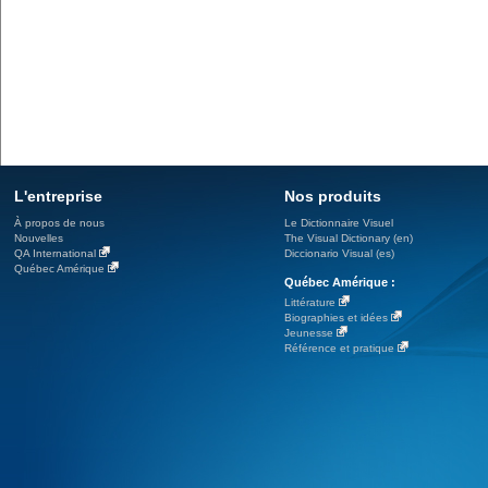
L'entreprise
Nos produits
À propos de nous
Le Dictionnaire Visuel
Nouvelles
The Visual Dictionary (en)
QA International
Diccionario Visual (es)
Québec Amérique
Québec Amérique :
Littérature
Biographies et idées
Jeunesse
Référence et pratique