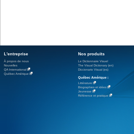
L'entreprise
Nos produits
À propos de nous
Le Dictionnaire Visuel
Nouvelles
The Visual Dictionary (en)
QA International
Diccionario Visual (es)
Québec Amérique
Québec Amérique :
Littérature
Biographies et idées
Jeunesse
Référence et pratique