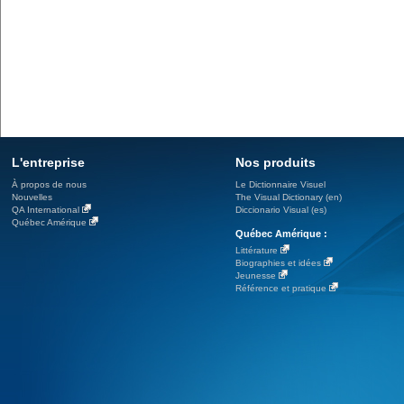
L'entreprise
Nos produits
À propos de nous
Le Dictionnaire Visuel
Nouvelles
The Visual Dictionary (en)
QA International
Diccionario Visual (es)
Québec Amérique
Québec Amérique :
Littérature
Biographies et idées
Jeunesse
Référence et pratique