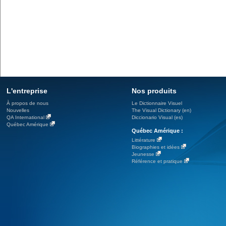
L'entreprise
Nos produits
À propos de nous
Le Dictionnaire Visuel
Nouvelles
The Visual Dictionary (en)
QA International
Diccionario Visual (es)
Québec Amérique
Québec Amérique :
Littérature
Biographies et idées
Jeunesse
Référence et pratique