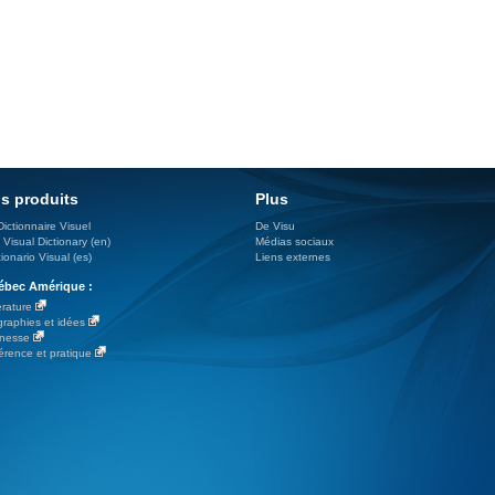
s produits
Plus
Dictionnaire Visuel
De Visu
 Visual Dictionary (en)
Médias sociaux
ionario Visual (es)
Liens externes
bec Amérique :
érature
graphies et idées
nesse
érence et pratique