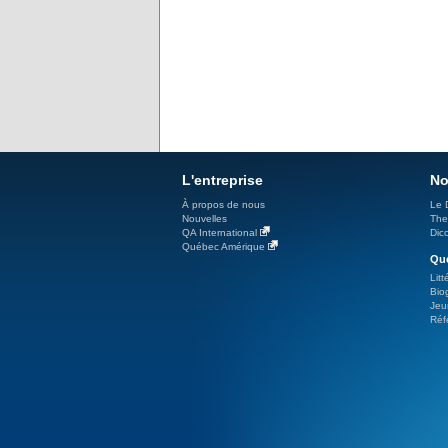
L'entreprise
No
À propos de nous
Le 
Nouvelles
The
QA International
Dicc
Québec Amérique
Qué
Litt
Bio
Jeu
Réf