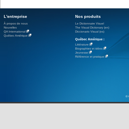
L'entreprise
Nos produits
À propos de nous
Le Dictionnaire Visuel
Nouvelles
The Visual Dictionary (en)
QA International
Diccionario Visual (es)
Québec Amérique
Québec Amérique :
Littérature
Biographies et idées
Jeunesse
Référence et pratique
© 