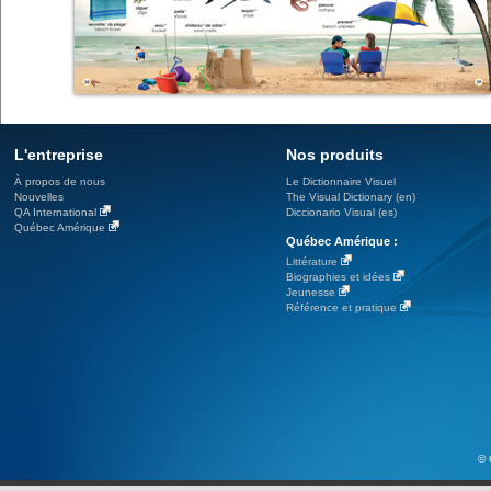
L'entreprise
Nos produits
À propos de nous
Le Dictionnaire Visuel
Nouvelles
The Visual Dictionary (en)
QA International
Diccionario Visual (es)
Québec Amérique
Québec Amérique :
Littérature
Biographies et idées
Jeunesse
Référence et pratique
© 