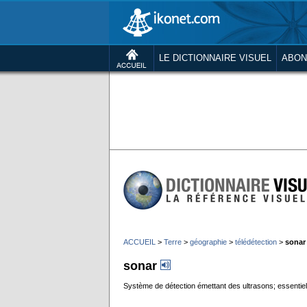
LE DICTIONNAIRE VISUEL
ABON
ACCUEIL
>
Terre
>
géographie
>
télédétection
>
sonar
sonar
Système de détection émettant des ultrasons; essentielle