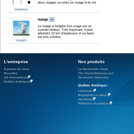
deux nuages ou entre un nuage et le sol.
météores
nuage
Le nuage à l’origine d’un orage est un
cumulo-nimbus. Très imposant, il peut
atteindre 10 km d’épaisseur et sa base
est très sombre.
nuages
L'entreprise
Nos produits
À propos de nous
Le Dictionnaire Visuel
Nouvelles
The Visual Dictionary (en)
QA International
Diccionario Visual (es)
Québec Amérique
Québec Amérique :
Littérature
Biographies et idées
Jeunesse
Référence et pratique