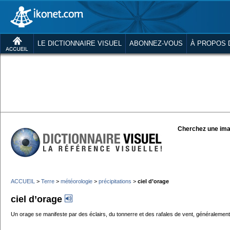
LE DICTIONNAIRE VISUEL
ABONNEZ-VOUS
À PROPOS 
Cherchez une ima
ACCUEIL
>
Terre
>
météorologie
>
précipitations
>
ciel d’orage
ciel d’orage
Un orage se manifeste par des éclairs, du tonnerre et des rafales de vent, généralemen