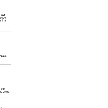
s gaz
tesse,
 à la
déploie
 suit
le droite