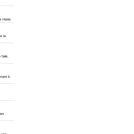
s repas.
ns la
’aile,
enant à
nes