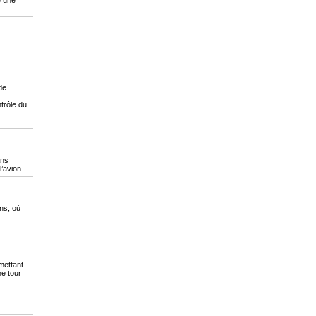
e une
de
trôle du
ans
l’avion.
ns, où
mettant
e tour