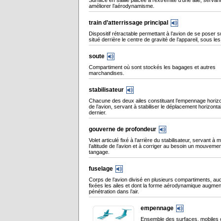
Surface en saillie placée à l’extrémité d’une aile, servan
améliorer l’aérodynamisme.
train d’atterrissage principal
Dispositif rétractable permettant à l’avion de se poser su
situé derrière le centre de gravité de l’appareil, sous les
soute
Compartiment où sont stockés les bagages et autres
marchandises.
stabilisateur
Chacune des deux ailes constituant l’empennage horizon
de l’avion, servant à stabiliser le déplacement horizonta
dernier.
gouverne de profondeur
Volet articulé fixé à l’arrière du stabilisateur, servant à m
l’altitude de l’avion et à corriger au besoin un mouveme
tangage.
fuselage
Corps de l’avion divisé en plusieurs compartiments, au
fixées les ailes et dont la forme aérodynamique augmen
pénétration dans l’air.
empennage
Ensemble des surfaces, mobiles o