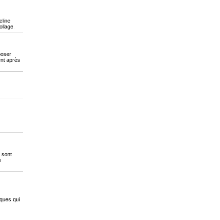
cline
ollage.
pposer
ent après
 sont
e
ques qui