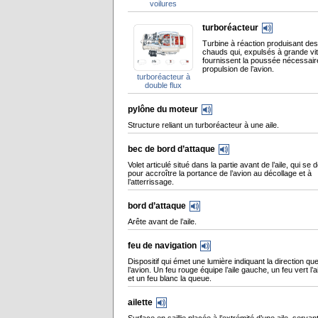
voilures
turboréacteur
Turbine à réaction produisant de
chauds qui, expulsés à grande vi
fournissent la poussée nécessaire
propulsion de l’avion.
turboréacteur à
double flux
pylône du moteur
Structure reliant un turboréacteur à une aile.
bec de bord d’attaque
Volet articulé situé dans la partie avant de l’aile, qui se 
pour accroître la portance de l’avion au décollage et à
l’atterrissage.
bord d’attaque
Arête avant de l’aile.
feu de navigation
Dispositif qui émet une lumière indiquant la direction que
l’avion. Un feu rouge équipe l’aile gauche, un feu vert l’ai
et un feu blanc la queue.
ailette