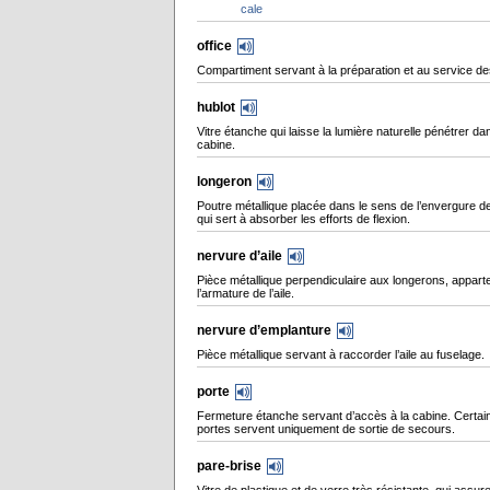
cale
office
Compartiment servant à la préparation et au service de
hublot
Vitre étanche qui laisse la lumière naturelle pénétrer da
cabine.
longeron
Poutre métallique placée dans le sens de l’envergure de l
qui sert à absorber les efforts de flexion.
nervure d’aile
Pièce métallique perpendiculaire aux longerons, appart
l’armature de l’aile.
nervure d’emplanture
Pièce métallique servant à raccorder l’aile au fuselage.
porte
Fermeture étanche servant d’accès à la cabine. Certai
portes servent uniquement de sortie de secours.
pare-brise