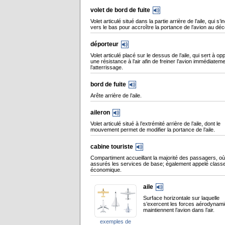
volet de bord de fuite
Volet articulé situé dans la partie arrière de l’aile, qui s’in
vers le bas pour accroître la portance de l’avion au déc
déporteur
Volet articulé placé sur le dessus de l’aile, qui sert à o
une résistance à l’air afin de freiner l’avion immédiatem
l’atterrissage.
bord de fuite
Arête arrière de l’aile.
aileron
Volet articulé situé à l’extrémité arrière de l’aile, dont le
mouvement permet de modifier la portance de l’aile.
cabine touriste
Compartiment accueillant la majorité des passagers, où
assurés les services de base; également appelé class
économique.
aile
Surface horizontale sur laquelle
s’exercent les forces aérodynami
maintiennent l’avion dans l’air.
exemples de