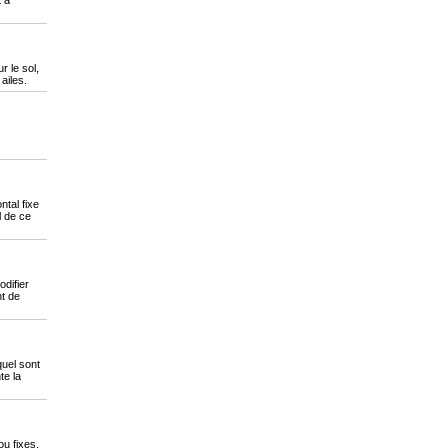
t à
r le sol,
 ailes.
tal fixe
l de ce
odifier
nt de
quel sont
te la
u fixes,