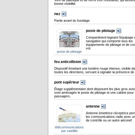
Vitre de plastique et de verre très résistante, qui assur
bonne visibilité.
nez
Partie avant du fuselage.
poste de pilotage
Compartiment logeant l’équipage 
navigation qui comporte tous les
équipements de pilotage et de con
vol.
poste de pilotage
feu anticollision
Dispositif émettant une lumière rouge intense, visible d
toutes les directions, servant à signaler la présence de 
pont supérieur
Étage supplémentaire dont disposent les plus gros avio
sont aménagés le poste de pilotage et une cabine pour
passagers.
antenne
Antenne émettrice-réceptrice per
les communications radio avec un
de contrôle ou un autre aéronef.
télécommunications
par satellite