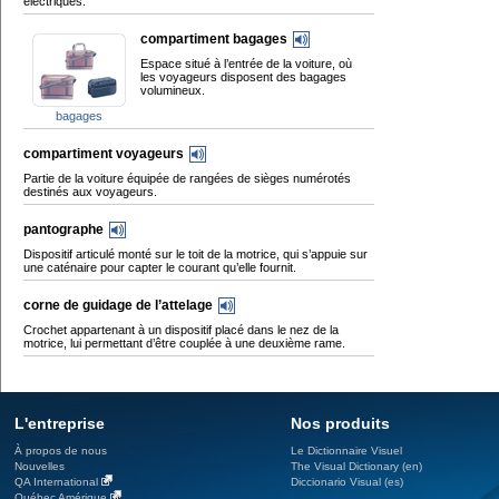
électriques.
compartiment bagages
Espace situé à l’entrée de la voiture, où
les voyageurs disposent des bagages
volumineux.
bagages
compartiment voyageurs
Partie de la voiture équipée de rangées de sièges numérotés
destinés aux voyageurs.
pantographe
Dispositif articulé monté sur le toit de la motrice, qui s’appuie sur
une caténaire pour capter le courant qu’elle fournit.
corne de guidage de l’attelage
Crochet appartenant à un dispositif placé dans le nez de la
motrice, lui permettant d’être couplée à une deuxième rame.
L'entreprise
Nos produits
À propos de nous
Le Dictionnaire Visuel
Nouvelles
The Visual Dictionary (en)
QA International
Diccionario Visual (es)
Québec Amérique