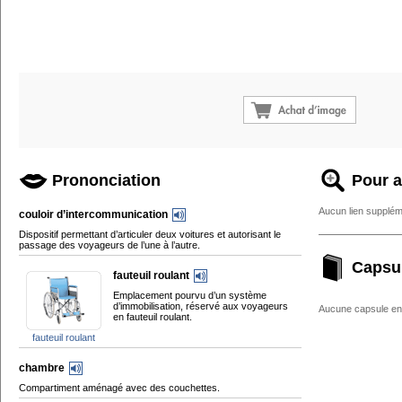
Prononciation
Pour a
Aucun lien supplém
couloir d’intercommunication
Dispositif permettant d’articuler deux voitures et autorisant le
passage des voyageurs de l’une à l’autre.
Capsu
fauteuil roulant
Emplacement pourvu d’un système
d’immobilisation, réservé aux voyageurs
Aucune capsule enc
en fauteuil roulant.
fauteuil roulant
chambre
Compartiment aménagé avec des couchettes.