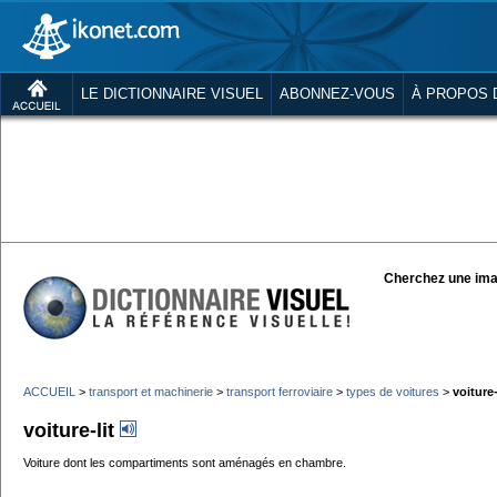
LE DICTIONNAIRE VISUEL
ABONNEZ-VOUS
À PROPOS 
Cherchez une ima
ACCUEIL
>
transport et machinerie
>
transport ferroviaire
>
types de voitures
>
voiture-
voiture-lit
Voiture dont les compartiments sont aménagés en chambre.