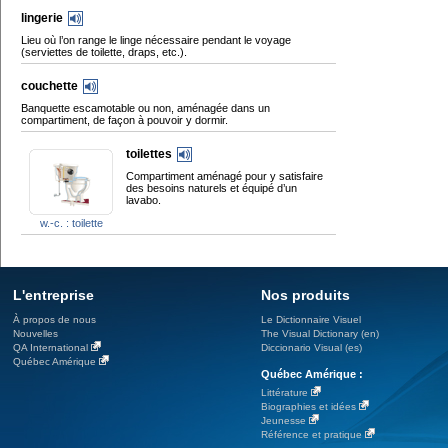
lingerie
Lieu où l’on range le linge nécessaire pendant le voyage
(serviettes de toilette, draps, etc.).
couchette
Banquette escamotable ou non, aménagée dans un
compartiment, de façon à pouvoir y dormir.
toilettes
Compartiment aménagé pour y satisfaire
des besoins naturels et équipé d’un
lavabo.
w.-c. : toilette
L'entreprise
Nos produits
À propos de nous
Le Dictionnaire Visuel
Nouvelles
The Visual Dictionary (en)
QA International
Diccionario Visual (es)
Québec Amérique
Québec Amérique :
Littérature
Biographies et idées
Jeunesse
Référence et pratique