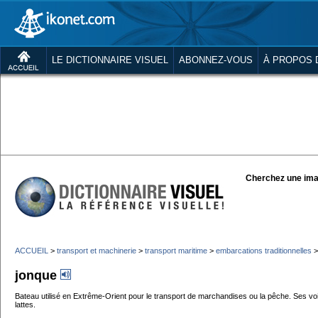
LE DICTIONNAIRE VISUEL
ABONNEZ-VOUS
À PROPOS 
Cherchez une ima
ACCUEIL
>
transport et machinerie
>
transport maritime
>
embarcations traditionnelles
jonque
Bateau utilisé en Extrême-Orient pour le transport de marchandises ou la pêche. Ses voil
lattes.