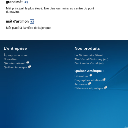
grand mât
Mât principal, le plus élevé, fixé plus ou moins au centre du pont
du navire.
mât d’artimon
Mât placé à l’arrière de la jonque.
L'entreprise
Nos produits
À propos de nous
Le Dictionnaire Visuel
Nouvelles
The Visual Dictionary (en)
QA International
Diccionario Visual (es)
Québec Amérique
Québec Amérique :
Littérature
Biographies et idées
Jeunesse
Référence et pratique
© 