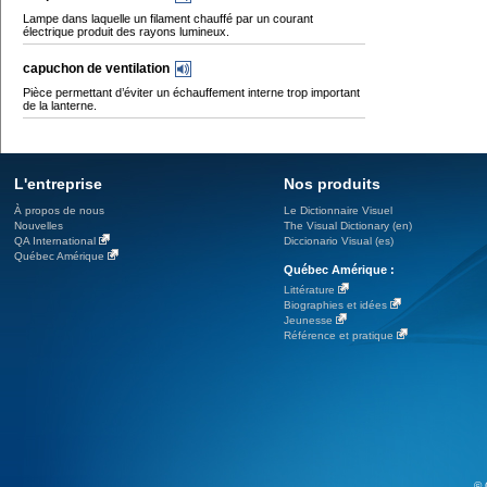
Lampe dans laquelle un filament chauffé par un courant
électrique produit des rayons lumineux.
capuchon de ventilation
Pièce permettant d’éviter un échauffement interne trop important
de la lanterne.
L'entreprise
Nos produits
À propos de nous
Le Dictionnaire Visuel
Nouvelles
The Visual Dictionary (en)
QA International
Diccionario Visual (es)
Québec Amérique
Québec Amérique :
Littérature
Biographies et idées
Jeunesse
Référence et pratique
© 