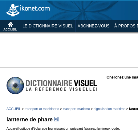
LE DICTIONNAIRE VISUEL
ABONNEZ-VOUS
À PROPOS 
Cherchez une ima
ACCUEIL
>
transport et machinerie
>
transport maritime
>
signalisation maritime
>
lante
lanterne de phare
Appareil optique d’éclairage fournissant un puissant faisceau lumineux codé.