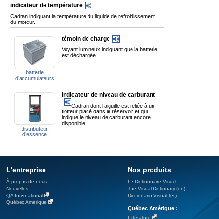
indicateur de température
Cadran indiquant la température du liquide de refroidissement
du moteur.
témoin de charge
Voyant lumineux indiquant que la batterie
est déchargée.
batterie
d’accumulateurs
indicateur de niveau de carburant
Cadran dont l’aiguille est reliée à un
flotteur placé dans le réservoir et qui
indique le niveau de carburant encore
disponible.
distributeur
d’essence
L'entreprise
Nos produits
À propos de nous
Le Dictionnaire Visuel
Nouvelles
The Visual Dictionary (en)
QA International
Diccionario Visual (es)
Québec Amérique
Québec Amérique :
Littérature