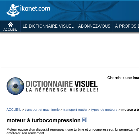
LE DICTIONNAIRE VISUEL
ABONNEZ-VOUS
À PROPOS 
Cherchez une ima
ACCUEIL
>
transport et machinerie
>
transport routier
>
types de moteurs
>
moteur à 
moteur à turbocompression
Moteur équipé d’un dispositif regroupant une turbine et un compresseur, lui permettant d
améliorer son rendement.