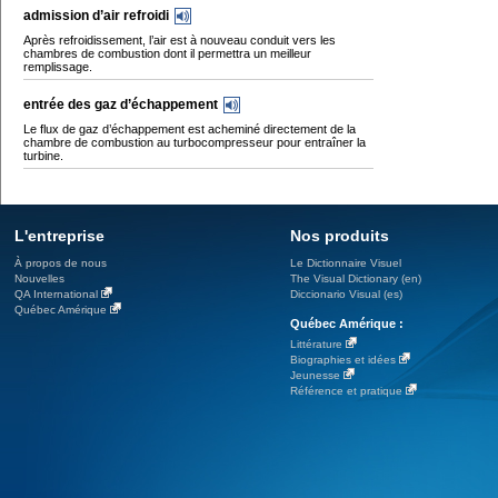
admission d’air refroidi
Après refroidissement, l’air est à nouveau conduit vers les
chambres de combustion dont il permettra un meilleur
remplissage.
entrée des gaz d’échappement
Le flux de gaz d’échappement est acheminé directement de la
chambre de combustion au turbocompresseur pour entraîner la
turbine.
L'entreprise
Nos produits
À propos de nous
Le Dictionnaire Visuel
Nouvelles
The Visual Dictionary (en)
QA International
Diccionario Visual (es)
Québec Amérique
Québec Amérique :
Littérature
Biographies et idées
Jeunesse
Référence et pratique