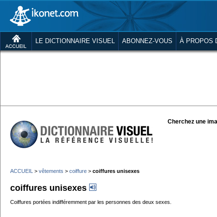
LE DICTIONNAIRE VISUEL
ABONNEZ-VOUS
À PROPOS 
Cherchez une ima
ACCUEIL
>
vêtements
>
coiffure
>
coiffures unisexes
coiffures unisexes
Coiffures portées indifféremment par les personnes des deux sexes.