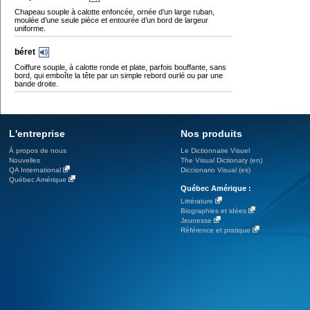
Chapeau souple à calotte enfoncée, ornée d’un large ruban,
moulée d’une seule pièce et entourée d’un bord de largeur
uniforme.
béret
Coiffure souple, à calotte ronde et plate, parfois bouffante, sans
bord, qui emboîte la tête par un simple rebord ourlé ou par une
bande droite.
L'entreprise
Nos produits
À propos de nous
Le Dictionnaire Visuel
Nouvelles
The Visual Dictionary (en)
QA International
Diccionario Visual (es)
Québec Amérique
Québec Amérique :
Littérature
Biographies et idées
Jeunesse
Référence et pratique