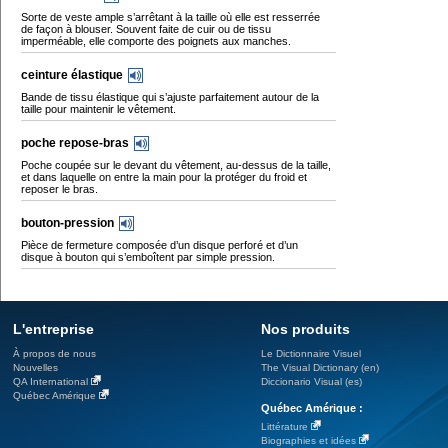
Sorte de veste ample s’arrêtant à la taille où elle est resserrée
de façon à blouser. Souvent faite de cuir ou de tissu
imperméable, elle comporte des poignets aux manches.
ceinture élastique
Bande de tissu élastique qui s’ajuste parfaitement autour de la
taille pour maintenir le vêtement.
poche repose-bras
Poche coupée sur le devant du vêtement, au-dessus de la taille,
et dans laquelle on entre la main pour la protéger du froid et
reposer le bras.
bouton-pression
Pièce de fermeture composée d’un disque perforé et d’un
disque à bouton qui s’emboîtent par simple pression.
L'entreprise
Nos produits
À propos de nous
Le Dictionnaire Visuel
Nouvelles
The Visual Dictionary (en)
QA International
Diccionario Visual (es)
Québec Amérique
Québec Amérique :
Littérature
Biographies et idées