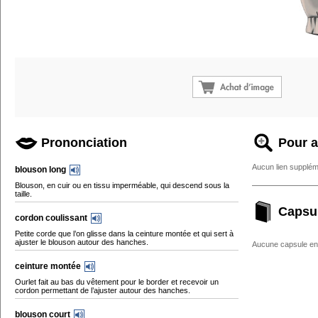
Prononciation
Pour a
Aucun lien supplém
blouson long
Blouson, en cuir ou en tissu imperméable, qui descend sous la
taille.
Capsu
cordon coulissant
Petite corde que l’on glisse dans la ceinture montée et qui sert à
ajuster le blouson autour des hanches.
Aucune capsule enc
ceinture montée
Ourlet fait au bas du vêtement pour le border et recevoir un
cordon permettant de l’ajuster autour des hanches.
blouson court