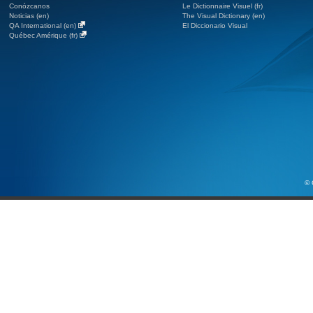
Conózcanos
Le Dictionnaire Visuel (fr)
Noticias (en)
The Visual Dictionary (en)
QA International (en)
El Diccionario Visual
Québec Amérique (fr)
© 