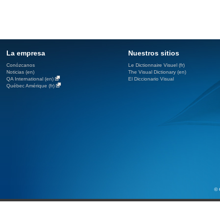
La empresa
Nuestros sitios
Conózcanos
Le Dictionnaire Visuel (fr)
Noticias (en)
The Visual Dictionary (en)
QA International (en)
El Diccionario Visual
Québec Amérique (fr)
© 