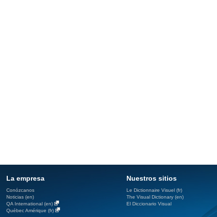
La empresa
Nuestros sitios
Conózcanos
Le Dictionnaire Visuel (fr)
Noticias (en)
The Visual Dictionary (en)
QA International (en)
El Diccionario Visual
Québec Amérique (fr)