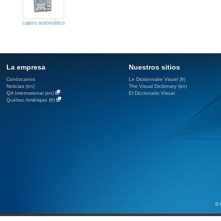
cajero automático
La empresa
Nuestros sitios
Conózcanos
Le Dictionnaire Visuel (fr)
Noticias (en)
The Visual Dictionary (en)
QA International (en)
El Diccionario Visual
Québec Amérique (fr)
© 