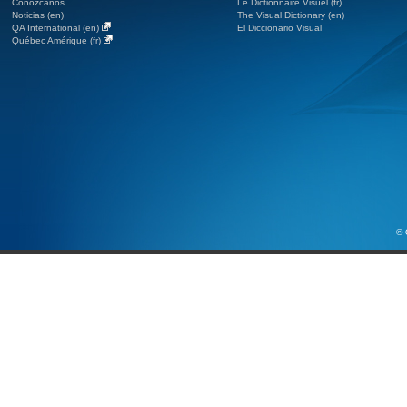
Conózcanos
Le Dictionnaire Visuel (fr)
Noticias (en)
The Visual Dictionary (en)
QA International (en)
El Diccionario Visual
Québec Amérique (fr)
© 